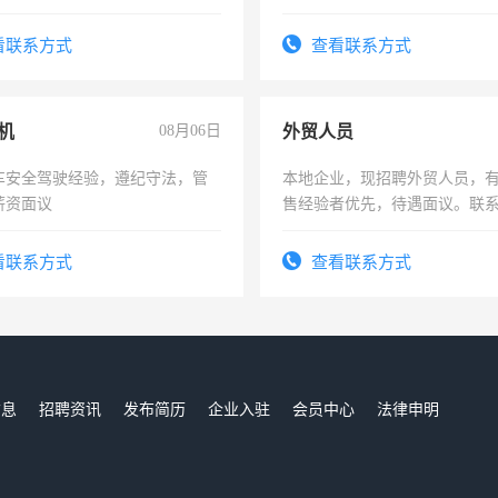
工作态度认真，具有团队精神，
险，有年薪假，年底福利
-3个月，转正后交纳五险，
看联系方式
查看联系方式
机
08月06日
外贸人员
车安全驾驶经验，遵纪守法，管
本地企业，现招聘外贸人员，
薪资面议
售经验者优先，待遇面议。联
看联系方式
查看联系方式
信息
招聘资讯
发布简历
企业入驻
会员中心
法律申明
们