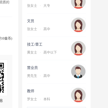
资质的
张女士
·
大专
文员
张女士
·
高中
10金币)
技工/普工
黄女士
·
高中以下
营业员
男先生
·
高中
教师
罗女士
·
本科
息