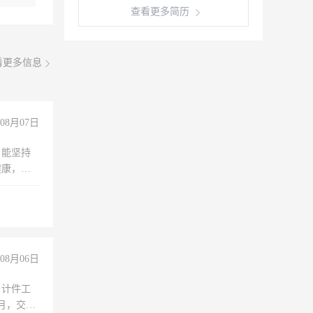
查看更多简历
看更多信息
08月07日
，能坚持
健康，有
无犯罪记
上文化，
良好沟通
08月06日
，计件工
个月，交五