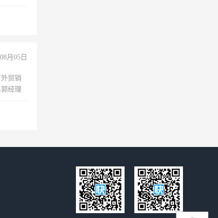
08月05日
有外贸销
系郭经理