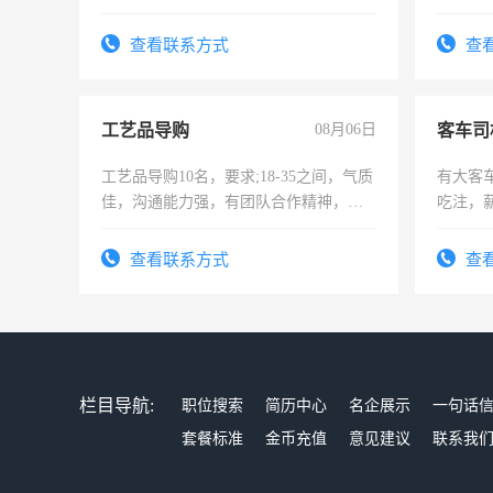
作。包吃住，每月有公休，工资3500-
操作，
4500。
试用期1
查看联系方式
查
工艺品导购
08月06日
客车司
工艺品导购10名，要求;18-35之间，气质
有大客
佳，沟通能力强，有团队合作精神，有
吃注，
上进心，有工作经验者优先！
查看联系方式
查
栏目导航:
职位搜索
简历中心
名企展示
一句话
套餐标准
金币充值
意见建议
联系我