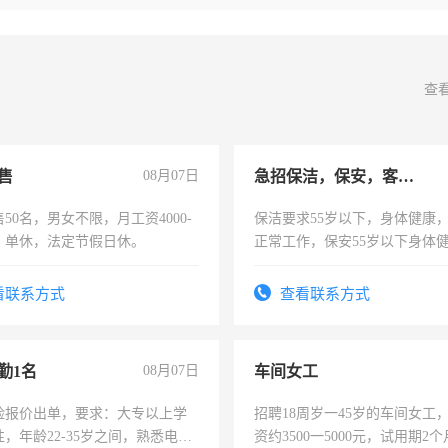
查
售
08月07日
急招保洁，保安，客服，工程
50名，男女不限，月工资4000-
保洁要求55岁以下，身体健康
元，单休，法定节假日休。
正常工作，保安55岁以下身体
责任心形象端庄，遵纪守法，
录，客服要求45岁以下高中以
看联系方式
查看联系方式
懂电脑工作认真，性格开朗有
能力，工程，懂水电维修。
勤1名
08月07日
车间女工
险报价出单，要求：大专以上学
招聘18周岁一45岁的车间女工
，年龄22-35岁之间，熟悉电脑
资约3500一5000元，试用期2