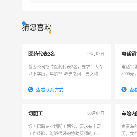
猜您喜欢
医药代表2名
08月07日
电话销
基因公司招聘医药代表2名，要求：大专
电话销售
以下学历，年龄25-45岁之间，男女均
8000
可，需要具有营销经验，从事过医药代
表或者有医学资质的优先，底薪+绩效，
查看联系方式
查
交五险。
切配工
08月07日
车险内
饭店招聘专业切配工两名，要求有丰富
负责车
工作经验，能够很好的协助厨师的工
历，女性