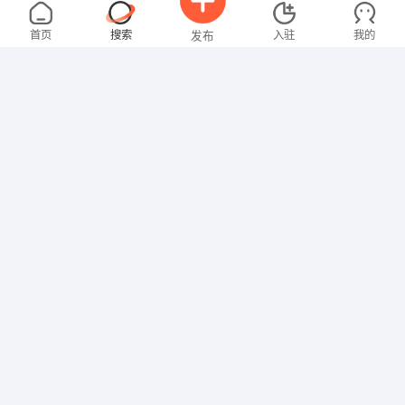
刘女士
2000-3000元
08-04
不限区域
全职
本科
首页
搜索
入驻
我的
发布
教师
温女士
4000-5000元
08-04
不限区域
全职
大专
招聘信息
求职简历
文员
谢先生
5000-8000元
07-30
不限区域
全职
大专
销售岗位
张女士
4000-5000元
11-12
不限区域
全职