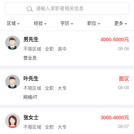
在校学生工作经验
本科
行政后勤
建筑装潢
确定
区域
经验
学历
职位
更多
三年以上工作经验
硕士
销售岗位
教师
男先生
4000-5000元
四年以上工作经验
博士
文员
护士
08-08
不限区域
全职
高中
五年以上工作经验
财务会计
传单派发
营业员
十年以上工作经验
超市零售
促销导购
叶先生
面议
网络IT
保健按摩
08-08
不限区域
全职
大专
网络/IT
快递员
前台接待
收银员
技术员/工程师
张女士
3000-4000元
08-07
水电/机修
部门经理
不限区域
全职
大专