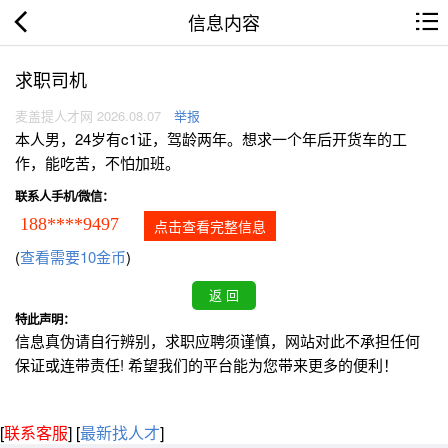
信息内容
求职司机
麦盖提人才网 2026.08.07
举报
本人男，24岁有c1证，驾龄两年。想求一个年后开货车的工
作，能吃苦，不怕加班。
联系人手机/微信：
188****9497
点击查看完整信息
(
查看需要10金币
)
特此声明：
信息真伪请自行辨别，求职应聘须谨慎，网站对此不承担任何
保证或连带责任! 希望我们的平台能为您带来更多的便利！
[
联系客服
]
[
最新找人才
]