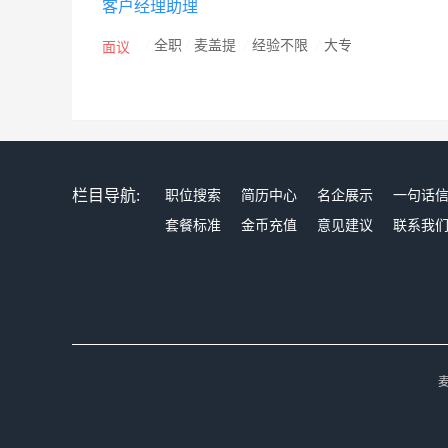
客户经理助理
有融资需求的客户，向合作银行机构推荐，达到合作共赢
信银行、乌鲁木齐银行、昆仑银行、华夏银行、乌鲁木
/
全职
/
麦盖提
/
经验不限
/
大专
面议
栏目导航:
职位搜索
简历中心
名企展示
一句话
套餐标准
金币充值
意见建议
联系我