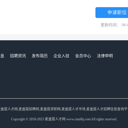
的目标。 公司目前合作的银行有：中国银行、建设银行、交通银行、中
齐县农村信用合作社、哈密银行、广发银行。
申请职位
更新时间： 08-
信息
招聘资讯
发布简历
企业入驻
会员中心
法律申明
们
麦盖提人才网,麦盖提招聘网,麦盖提求职网,麦盖提人才市场,麦盖提人才招聘信息查询平
Copyright © 2018-2023 麦盖提人才网 www.cmnfkj.com All rights reserved.