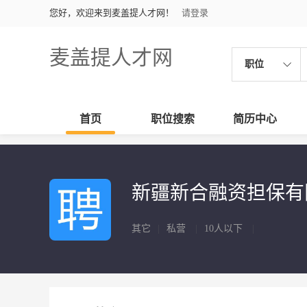
您好，欢迎来到麦盖提人才网！
请登录
麦盖提人才网
职位
首页
职位搜索
简历中心
新疆新合融资担保
其它
|
私营
|
10人以下
|