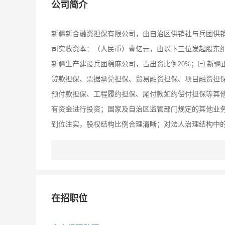
公司简介
新疆新合融资担保有限公司，由自治区供销社与兵团供销社
司实收资本：（人民币）壹亿元，由以下三位发起股东组
新疆生产建设兵团棉麻公司，占出资比例20%；㈢ 新疆
贷款担保、票据承兑担保、贸易融资担保、项目融资担
预付款担保、工程履约担保、尾付款如约偿付担保等其
有资金进行投资；国家及自治区监管部门规定的其他业务
到位注实，股权结构比例合理清晰；对法人治理结构中
机制；并按照融资性担保机构管理经营特性建立健全了
行《内部控制准则》科学设立了公司部门机构，对不相
和保后监管措施等执行流程、标准和管理办法，提高了
各类风险。 业务开拓以自治区供销社、兵团供销社系统
在招职位
天山北坡经济带区域内的各类生产制造业、批发零售业
同步在开发供应链、产业链、产品链集群客户。对在保