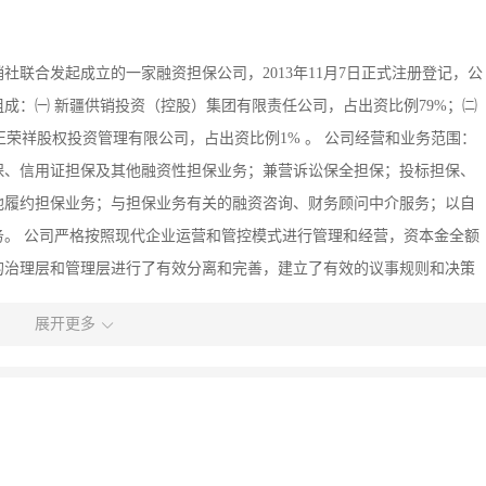
联合发起成立的一家融资担保公司，2013年11月7日正式注册登记，公
成：㈠ 新疆供销投资（控股）集团有限责任公司，占出资比例79%；㈡
正荣祥股权投资管理有限公司，占出资比例1% 。 公司经营和业务范围：
保、信用证担保及其他融资性担保业务；兼营诉讼保全担保；投标担保、
他履约担保业务；与担保业务有关的融资咨询、财务顾问中介服务；以自
。 公司严格按照现代企业运营和管控模式进行管理和经营，资本金全额
的治理层和管理层进行了有效分离和完善，建立了有效的议事规则和决策
组织结构，结合《融资性担保公司管理办法》对经营规则、风险控制，执
展开更多
容职能、职责、岗位进行了有效分离，规范了业务、风险控制、法务操作
业务开展过程中对风险识别和控制手段，有效杜绝和防范业务开展期间的
的农业龙头企业、中小微企业为首选服务对象，同时围绕乌鲁木齐市区及
、服务业，以及各类专业合作社、商会、商圈等经营性中小微企业为主。
存量客户进行长期合作、培育和孵化，选择具有成长性好、行业优势明显